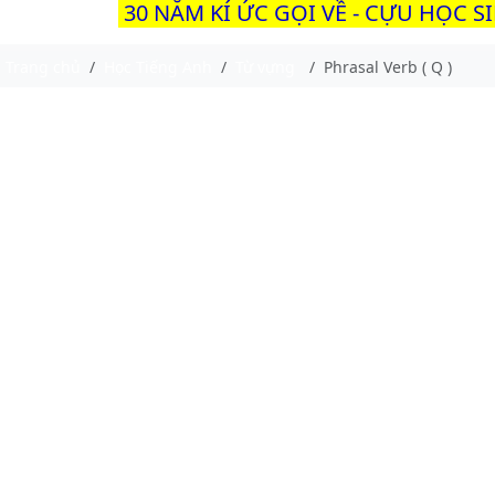
30 NĂM KÍ ỨC GỌI VỀ - CỰU HỌC S
Trang chủ
Học Tiếng Anh
Từ vựng
Phrasal Verb ( Q )