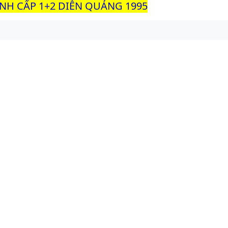
INH CẤP 1+2 DIỄN QUẢNG 1995