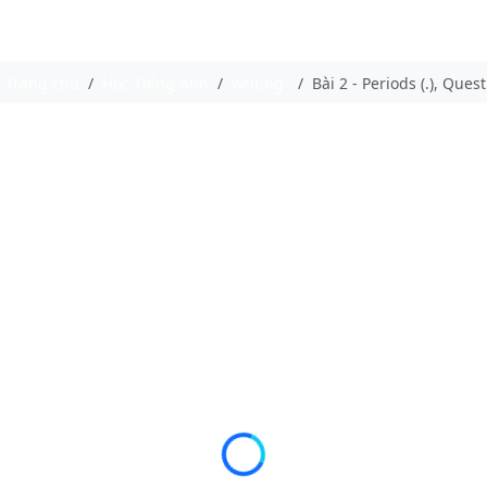
Trang chủ
Học Tiếng Anh
writing
Bài 2 - Periods (.), Que