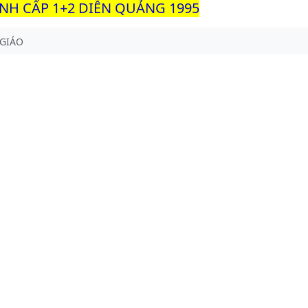
INH CẤP 1+2 DIỄN QUẢNG 1995
 GIÁO