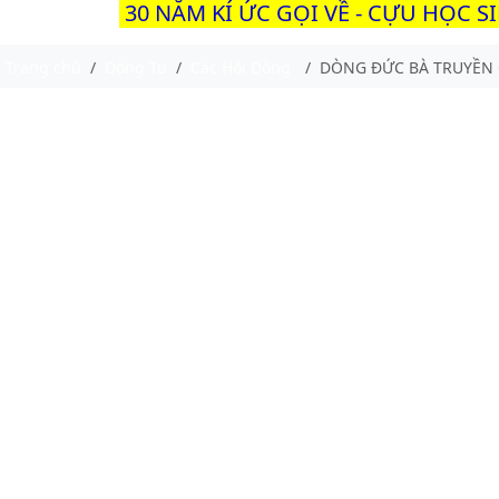
30 NĂM KÍ ỨC GỌI VỀ - CỰU HỌC S
Trang chủ
Dòng Tu
Các Hội Dòng
DÒNG ĐỨC BÀ TRUYỀN