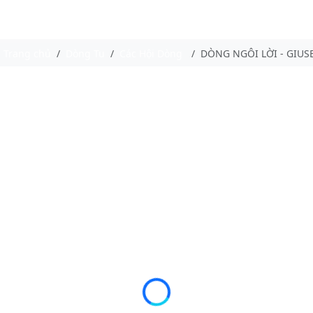
Trang chủ
Dòng Tu
Các Hội Dòng
DÒNG NGÔI LỜI - GIUS