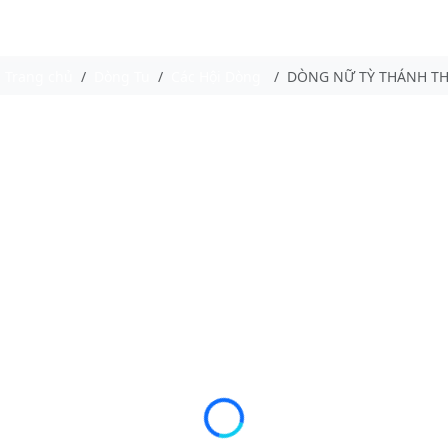
Trang chủ
Dòng Tu
Các Hội Dòng
DÒNG NỮ TỲ THÁNH T