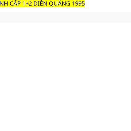
INH CẤP 1+2 DIỄN QUẢNG 1995