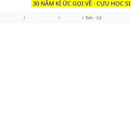
30 NĂM KÍ ỨC GỌI VỀ - CỰU HỌC S
Trang chủ
Học Tiếng Anh
Từ vựng
fish - Cá