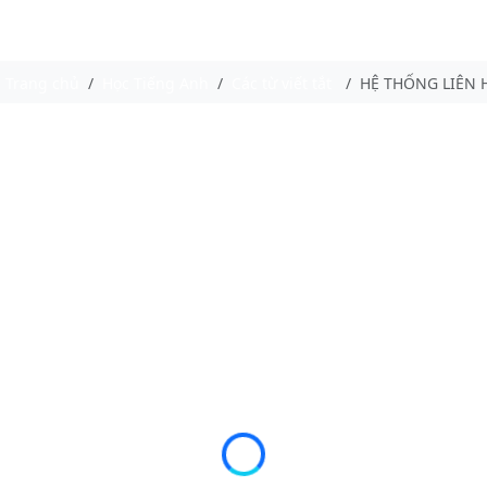
Trang chủ
Học Tiếng Anh
Các từ viết tắt
HỆ THỐNG LIÊN 