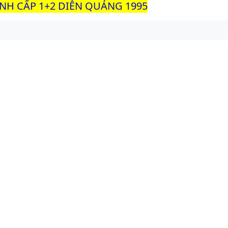
INH CẤP 1+2 DIỄN QUẢNG 1995