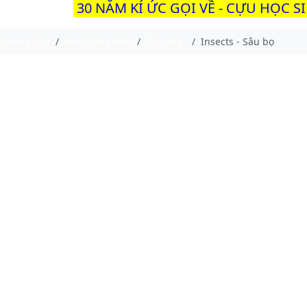
30 NĂM KÍ ỨC GỌI VỀ - CỰU HỌC S
Trang chủ
Học Tiếng Anh
Từ vựng
Insects - Sâu bọ