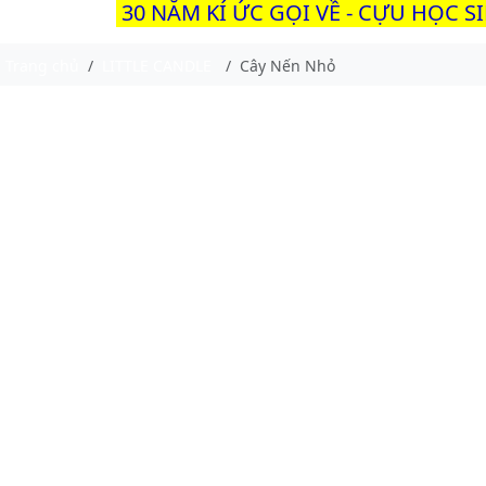
30 NĂM KÍ ỨC GỌI VỀ - CỰU HỌC S
Trang chủ
LITTLE CANDLE
Cây Nến Nhỏ