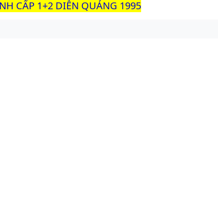
INH CẤP 1+2 DIỄN QUẢNG 1995