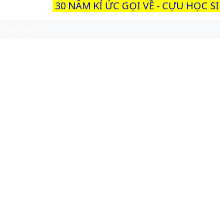
30 NĂM KÍ ỨC GỌI VỀ - CỰU HỌC S
Trang chủ