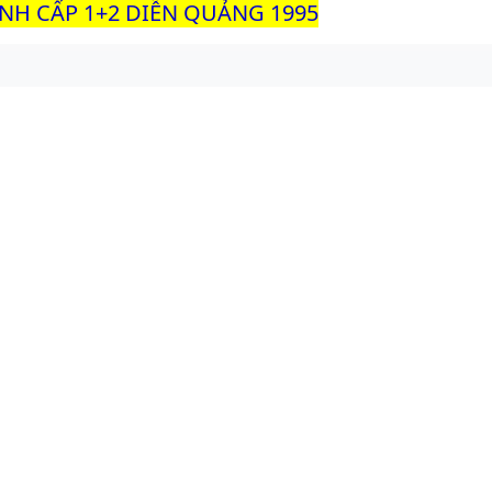
INH CẤP 1+2 DIỄN QUẢNG 1995