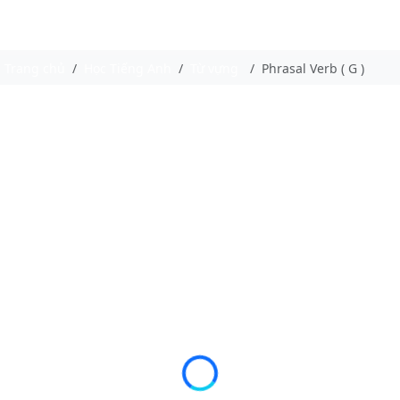
Trang chủ
Học Tiếng Anh
Từ vựng
Phrasal Verb ( G )