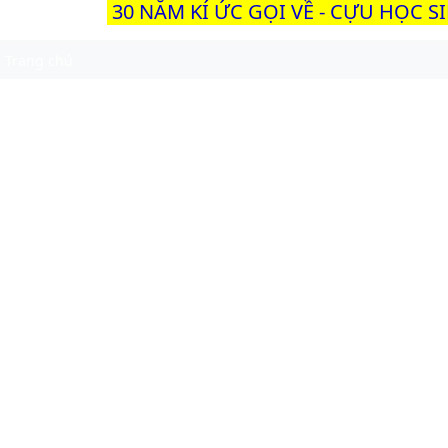
30 NĂM KÍ ỨC GỌI VỀ - CỰU HỌC S
Trang chủ