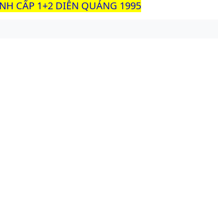
INH CẤP 1+2 DIỄN QUẢNG 1995