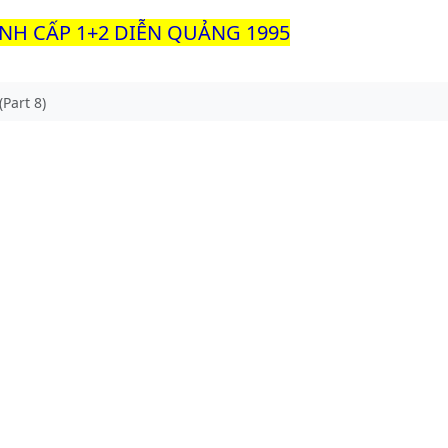
INH CẤP 1+2 DIỄN QUẢNG 1995
Part 8)