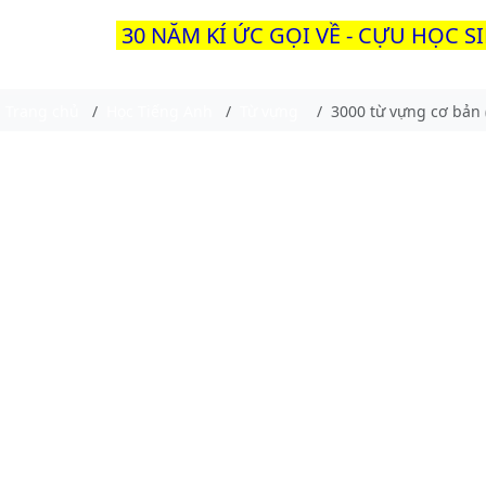
30 NĂM KÍ ỨC GỌI VỀ - CỰU HỌC S
Trang chủ
Học Tiếng Anh
Từ vựng
3000 từ vựng cơ bản (